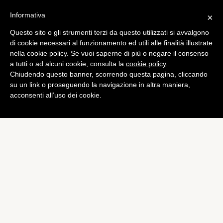
Informativa
×
Questo sito o gli strumenti terzi da questo utilizzati si avvalgono
Tech
di cookie necessari al funzionamento ed utili alle finalità illustrate
iPad 4th gen: cosa cambia
nella cookie policy. Se vuoi saperne di più o negare il consenso
a tutti o ad alcuni cookie, consulta la
cookie policy
.
veramente
Chiudendo questo banner, scorrendo questa pagina, cliccando
di
Alessandro Moretti
su un link o proseguendo la navigazione in altra maniera,
acconsenti all’uso dei cookie.