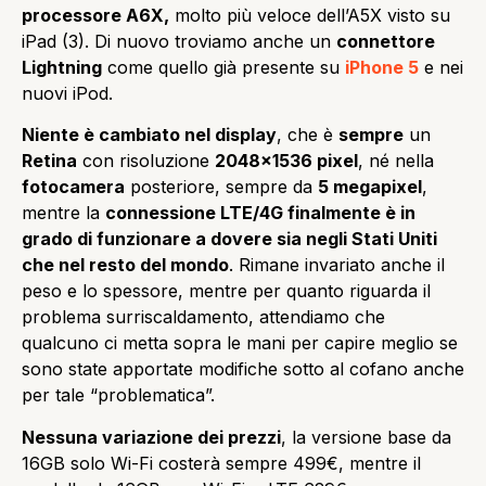
processore A6X,
molto più veloce dell’A5X visto su
iPad (3). Di nuovo troviamo anche un
connettore
Lightning
come quello già presente su
iPhone 5
e nei
nuovi iPod.
Niente è cambiato nel display
, che è
sempre
un
Retina
con risoluzione
2048×1536 pixel
, né nella
fotocamera
posteriore, sempre da
5 megapixel
,
mentre la
connessione LTE/4G finalmente è in
grado di funzionare a dovere sia negli Stati Uniti
che nel resto del mondo
. Rimane invariato anche il
peso e lo spessore, mentre per quanto riguarda il
problema surriscaldamento, attendiamo che
qualcuno ci metta sopra le mani per capire meglio se
sono state apportate modifiche sotto al cofano anche
per tale “problematica”.
Nessuna variazione dei prezzi
, la versione base da
16GB solo Wi-Fi costerà sempre 499€, mentre il