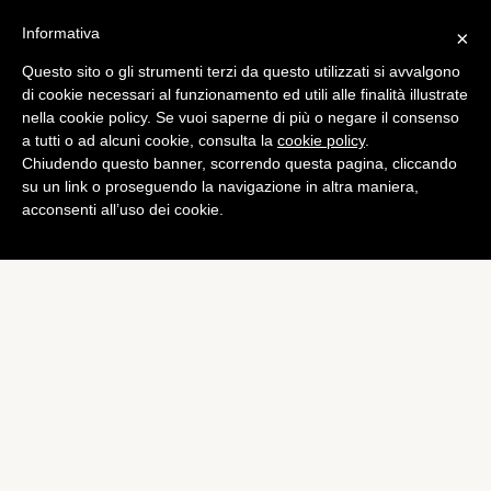
Informativa
×
Questo sito o gli strumenti terzi da questo utilizzati si avvalgono
Tech
di cookie necessari al funzionamento ed utili alle finalità illustrate
Huawei: contratto di 5 anni
nella cookie policy. Se vuoi saperne di più o negare il consenso
a tutti o ad alcuni cookie, consulta la
cookie policy
.
con VimpelCom per i
Chiudendo questo banner, scorrendo questa pagina, cliccando
servizi di rete
su un link o proseguendo la navigazione in altra maniera,
acconsenti all’uso dei cookie.
di
Alessandro Moretti