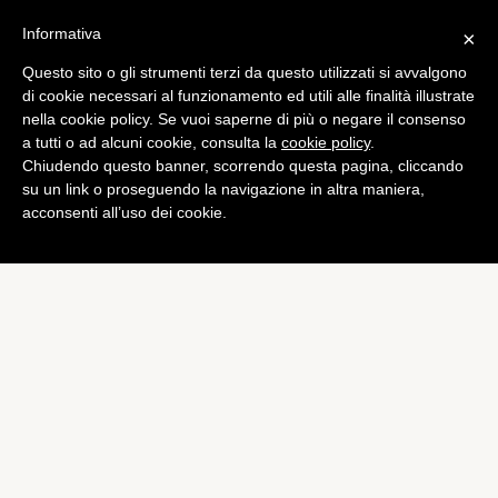
Informativa
×
Questo sito o gli strumenti terzi da questo utilizzati si avvalgono
Tech
di cookie necessari al funzionamento ed utili alle finalità illustrate
Persona: Mozilla lo migliora
nella cookie policy. Se vuoi saperne di più o negare il consenso
a tutti o ad alcuni cookie, consulta la
cookie policy
.
e lo mette in beta
Chiudendo questo banner, scorrendo questa pagina, cliccando
di
Alessandro Moretti
su un link o proseguendo la navigazione in altra maniera,
acconsenti all’uso dei cookie.