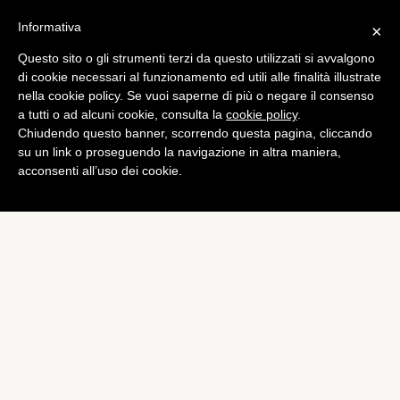
Informativa
×
Questo sito o gli strumenti terzi da questo utilizzati si avvalgono
Foto
di cookie necessari al funzionamento ed utili alle finalità illustrate
Perchè la nostra prossima
nella cookie policy. Se vuoi saperne di più o negare il consenso
a tutti o ad alcuni cookie, consulta la
cookie policy
.
macchina fotografica
Chiudendo questo banner, scorrendo questa pagina, cliccando
potrebbe avere Android
su un link o proseguendo la navigazione in altra maniera,
acconsenti all’uso dei cookie.
di
Alessandro Moretti