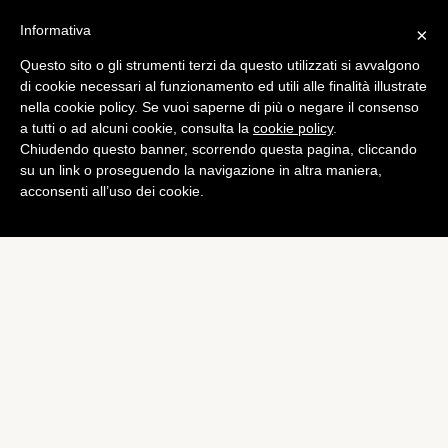
Informativa
×
Questo sito o gli strumenti terzi da questo utilizzati si avvalgono
Curiosità
di cookie necessari al funzionamento ed utili alle finalità illustrate
Foglie: spieghiamo il perché
nella cookie policy. Se vuoi saperne di più o negare il consenso
a tutti o ad alcuni cookie, consulta la
cookie policy
.
sono verdi
Chiudendo questo banner, scorrendo questa pagina, cliccando
di
Alessandro Moretti
su un link o proseguendo la navigazione in altra maniera,
acconsenti all’uso dei cookie.