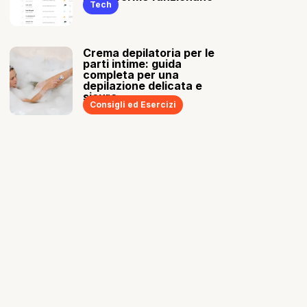
Tech
Crema depilatoria per le
parti intime: guida
completa per una
depilazione delicata e
sicura
Consigli ed Esercizi