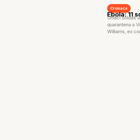
Cronaca
Ebola: 11 
Undici soldati a
quarantena a Vi
Williams, ex co