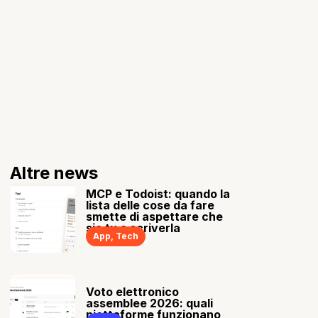
Altre news
MCP e Todoist: quando la
lista delle cose da fare
smette di aspettare che
sia tu a scriverla
App
,
Tech
Voto elettronico
assemblee 2026: quali
piattaforme funzionano