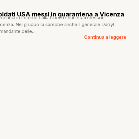
soldati USA messi in quarantena a Vicenza
mericani di ritorno dalla Liberia sono stati messi in
cenza. Nel gruppo ci sarebbe anche il generale Darryl
mandante delle...
Continua a leggere