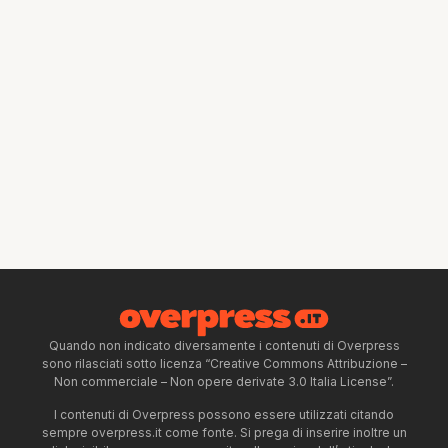
Quando non indicato diversamente i contenuti di Overpress
sono rilasciati sotto licenza “Creative Commons Attribuzione –
Non commerciale – Non opere derivate 3.0 Italia License”.
I contenuti di Overpress possono essere utilizzati citando
sempre overpress.it come fonte. Si prega di inserire inoltre un