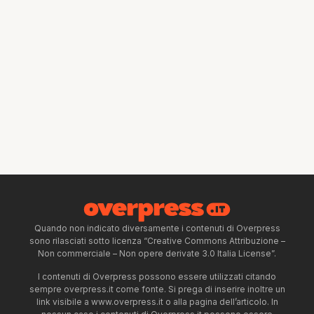
Quando non indicato diversamente i contenuti di Overpress
sono rilasciati sotto licenza “Creative Commons Attribuzione –
Non commerciale – Non opere derivate 3.0 Italia License”.
I contenuti di Overpress possono essere utilizzati citando
sempre overpress.it come fonte. Si prega di inserire inoltre un
link visibile a www.overpress.it o alla pagina dell’articolo. In