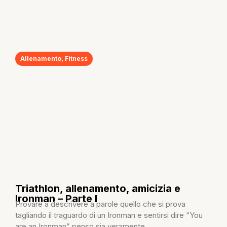
Allenamento
,
Fitness
Triathlon, allenamento, amicizia e
Ironman – Parte I
Provare a descrivere a parole quello che si prova
tagliando il traguardo di un Ironman e sentirsi dire “You
are an Ironman” penso sia veramente...