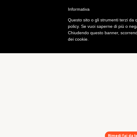
Informativa
Calcio
Tech
Questo sito o gli strumenti terzi da q
policy. Se vuoi saperne di più o neg
Chiudendo questo banner, scorrendo
dei cookie.
Rimedi fai da t