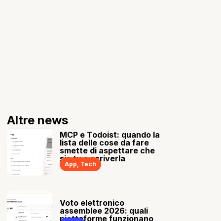
Altre news
MCP e Todoist: quando la
lista delle cose da fare
smette di aspettare che
sia tu a scriverla
App
,
Tech
Voto elettronico
assemblee 2026: quali
piattaforme funzionano