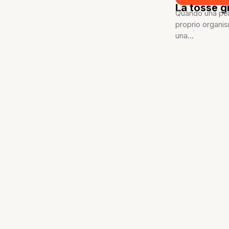
La tosse gr
Quando una per
proprio organis
una...