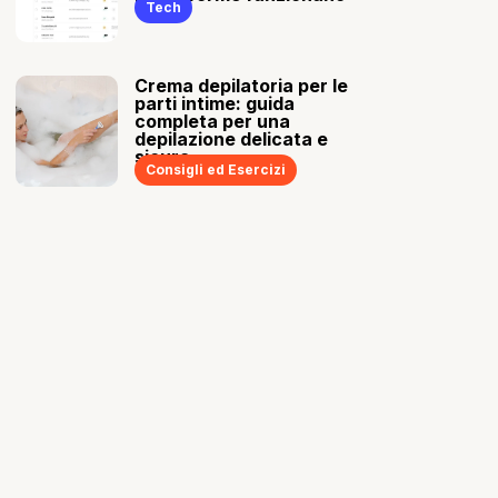
Tech
Crema depilatoria per le
parti intime: guida
completa per una
depilazione delicata e
sicura
Consigli ed Esercizi