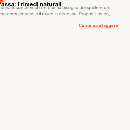
assa: i rimedi naturali
sona tossisce vuol dire che ha bisogno di espellere dal
mo corpi estranei o il muco in eccesso. Proprio il muco,
Continua a leggere