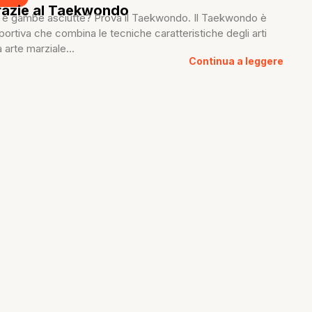
razie al Taekwondo
a e gambe asciutte? Prova il Taekwondo. Il Taekwondo è
sportiva che combina le tecniche caratteristiche degli arti
 arte marziale...
Continua a leggere