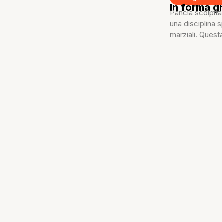
In forma g
Pancia scolpit
una disciplina 
marziali. Questa