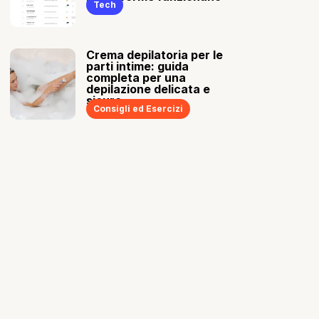
Tech
Crema depilatoria per le
parti intime: guida
completa per una
depilazione delicata e
sicura
Consigli ed Esercizi