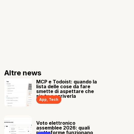
Altre news
MCP e Todoist: quando la
lista delle cose da fare
smette di aspettare che
sia tu a scriverla
App
,
Tech
Voto elettronico
assemblee 2026: quali
piattaforme funzionano