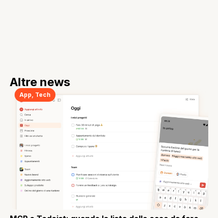
Altre news
App
,
Tech