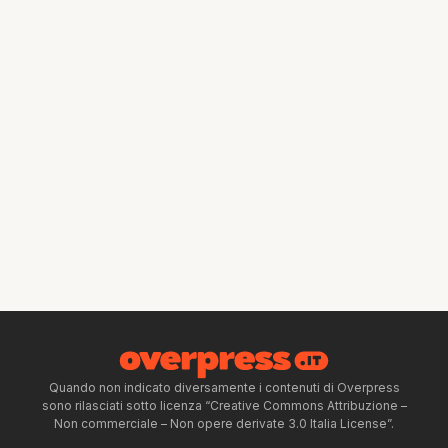
Quando non indicato diversamente i contenuti di Overpress
sono rilasciati sotto licenza “Creative Commons Attribuzione –
Non commerciale – Non opere derivate 3.0 Italia License”.