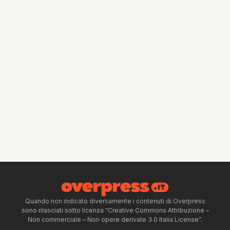
Quando non indicato diversamente i contenuti di Overpress
sono rilasciati sotto licenza “Creative Commons Attribuzione –
Non commerciale – Non opere derivate 3.0 Italia License”.