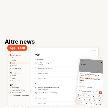
Altre news
App
,
Tech