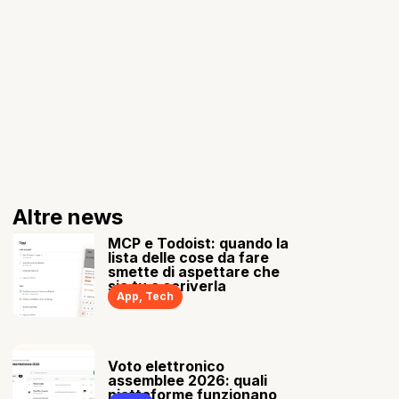
Altre news
MCP e Todoist: quando la
lista delle cose da fare
smette di aspettare che
sia tu a scriverla
App
,
Tech
Voto elettronico
assemblee 2026: quali
piattaforme funzionano