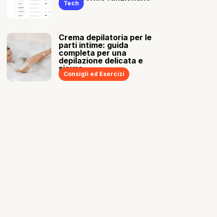
Tech
Crema depilatoria per le
parti intime: guida
completa per una
depilazione delicata e
sicura
Consigli ed Esercizi