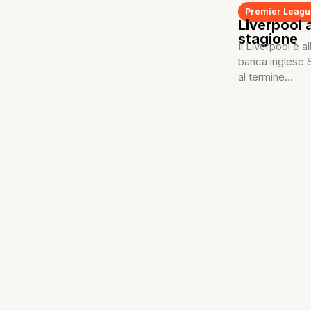
Premier Leag
Liverpool a
stagione
Il Liverpool è 
banca inglese S
al termine...