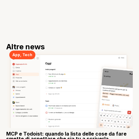
Altre news
App
,
Tech
MCP e Todoist: quando la lista delle cose da fare
smette di aspettare che sia tu a scriverla