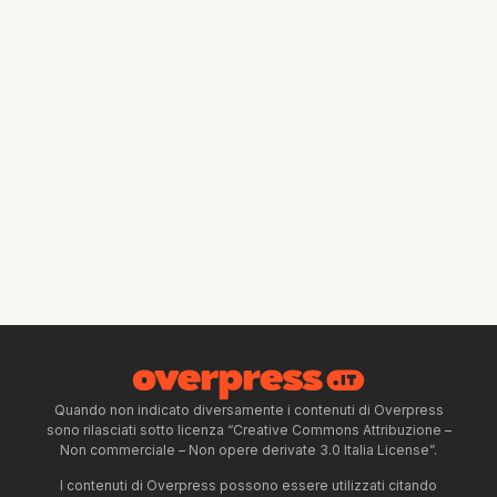
Quando non indicato diversamente i contenuti di Overpress
sono rilasciati sotto licenza “Creative Commons Attribuzione –
Non commerciale – Non opere derivate 3.0 Italia License”.
I contenuti di Overpress possono essere utilizzati citando