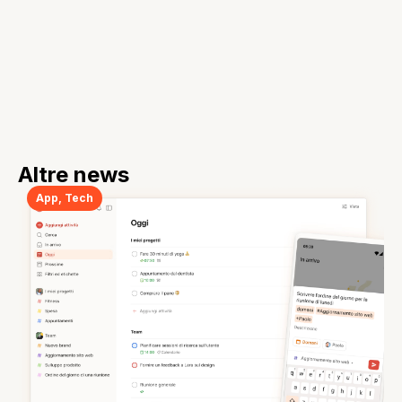
Altre news
App
,
Tech