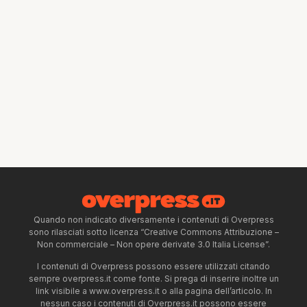
Quando non indicato diversamente i contenuti di Overpress
sono rilasciati sotto licenza “Creative Commons Attribuzione –
Non commerciale – Non opere derivate 3.0 Italia License”.
I contenuti di Overpress possono essere utilizzati citando
sempre overpress.it come fonte. Si prega di inserire inoltre un
link visibile a www.overpress.it o alla pagina dell’articolo. In
nessun caso i contenuti di Overpress.it possono essere