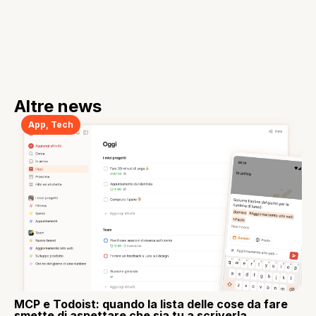
Altre news
App
,
Tech
MCP e Todoist: quando la lista delle cose da fare
smette di aspettare che sia tu a scriverla