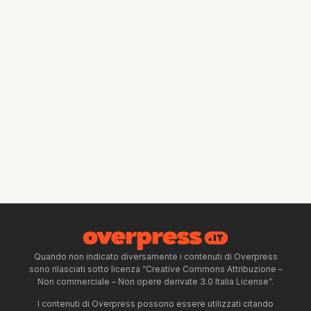
Quando non indicato diversamente i contenuti di Overpress
sono rilasciati sotto licenza “Creative Commons Attribuzione –
Non commerciale – Non opere derivate 3.0 Italia License”.
I contenuti di Overpress possono essere utilizzati citando