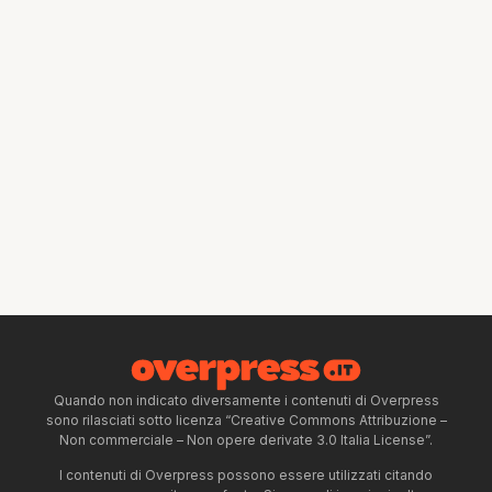
Quando non indicato diversamente i contenuti di Overpress
sono rilasciati sotto licenza “Creative Commons Attribuzione –
Non commerciale – Non opere derivate 3.0 Italia License”.
I contenuti di Overpress possono essere utilizzati citando