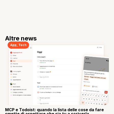
Altre news
App
,
Tech
MCP e Todoist: quando la lista delle cose da fare
smette di aspettare che sia tu a scriverla