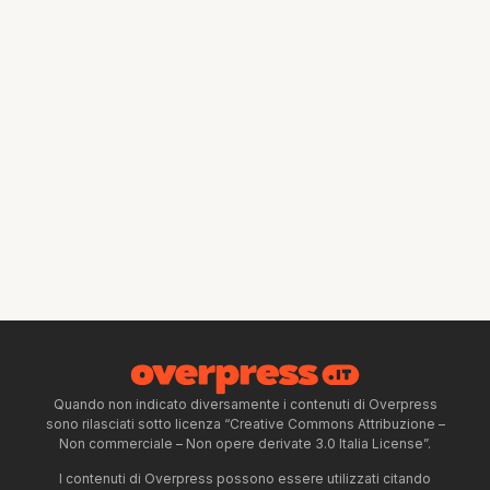
Quando non indicato diversamente i contenuti di Overpress
sono rilasciati sotto licenza “Creative Commons Attribuzione –
Non commerciale – Non opere derivate 3.0 Italia License”.
I contenuti di Overpress possono essere utilizzati citando