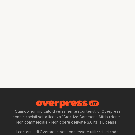
Quando non indicato diversamente i contenuti di Overpress
sono rilasciati sotto licenza “Creative Commons Attribuzione –
Non commerciale – Non opere derivate 3.0 Italia License”.
I contenuti di Overpress possono essere utilizzati citando