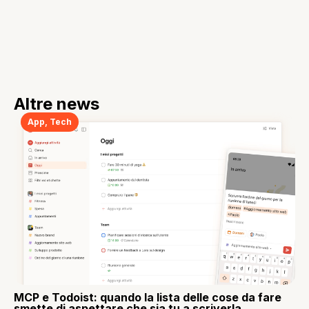
Altre news
App
,
Tech
MCP e Todoist: quando la lista delle cose da fare
smette di aspettare che sia tu a scriverla