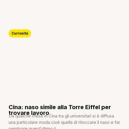
Curiosità
Cina: naso simile alla Torre Eiffel per
trovare lavoro
Da qualche mese in Cina tra gli universitari si è diffusa
una particolare moda cioè quella di ritoccare il naso e far
sembrare quest’ultimo il...