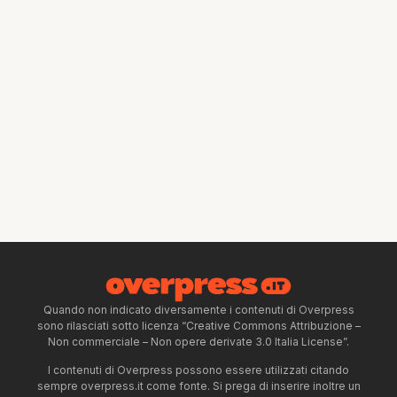
Quando non indicato diversamente i contenuti di Overpress
sono rilasciati sotto licenza “Creative Commons Attribuzione –
Non commerciale – Non opere derivate 3.0 Italia License”.
I contenuti di Overpress possono essere utilizzati citando
sempre overpress.it come fonte. Si prega di inserire inoltre un