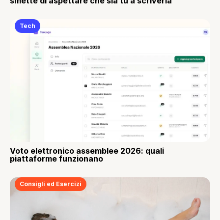
smette di aspettare che sia tu a scriverla
Tech
Voto elettronico assemblee 2026: quali
piattaforme funzionano
Consigli ed Esercizi