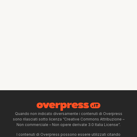
Quando non indicato diversamente i contenuti di Overpress
sono rilasciati sotto licenza “Creative Commons Attribuzione –
Non commerciale – Non opere derivate 3.0 Italia License”.
I contenuti di Overpress possono essere utilizzati citando