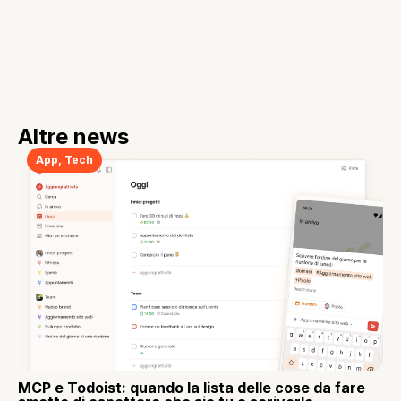
Altre news
App
,
Tech
MCP e Todoist: quando la lista delle cose da fare