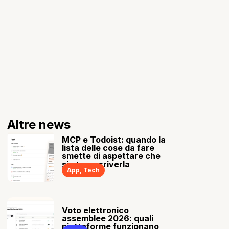
Altre news
MCP e Todoist: quando la
lista delle cose da fare
smette di aspettare che
sia tu a scriverla
App
,
Tech
Voto elettronico
assemblee 2026: quali
piattaforme funzionano