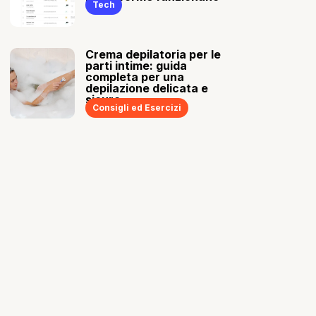
Tech
Crema depilatoria per le
parti intime: guida
completa per una
depilazione delicata e
sicura
Consigli ed Esercizi