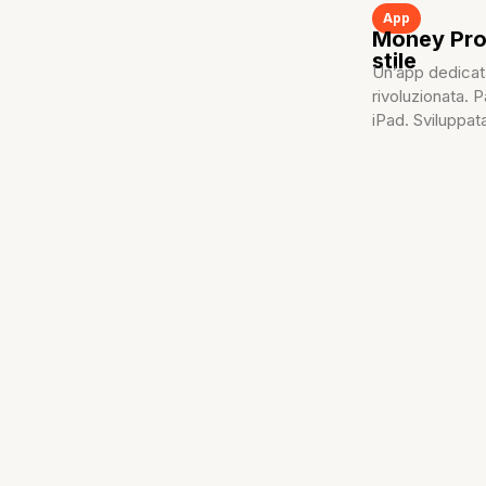
App
Money Pro:
stile
Un’app dedicata
rivoluzionata. 
iPad. Sviluppat