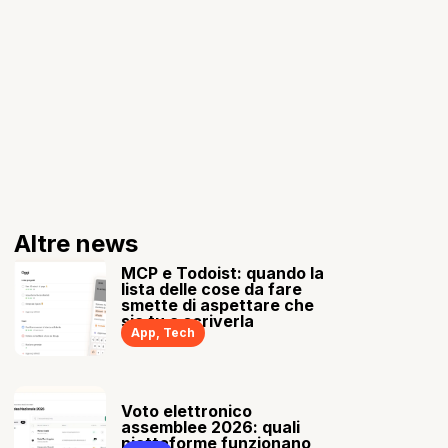
Altre news
MCP e Todoist: quando la
lista delle cose da fare
smette di aspettare che
sia tu a scriverla
App
,
Tech
Voto elettronico
assemblee 2026: quali
piattaforme funzionano