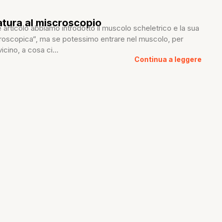
tura al miscroscopio
articolo abbiamo introdotto il muscolo scheletrico e la sua
oscopica“, ma se potessimo entrare nel muscolo, per
icino, a cosa ci...
Continua a leggere