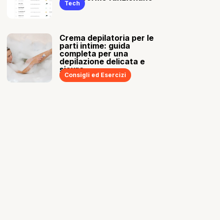
Tech
Crema depilatoria per le
parti intime: guida
completa per una
depilazione delicata e
sicura
Consigli ed Esercizi