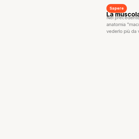
Sapere
La muscola
Nel precedente 
anatomia “macr
vederlo più da v