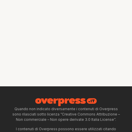
Quando non indicato diversamente i contenuti di Overpress
sono rilasciati sotto licenza “Creative Commons Attribuzione –
Non commerciale – Non opere derivate 3.0 Italia License”.
I contenuti di Overpress possono essere utilizzati citando