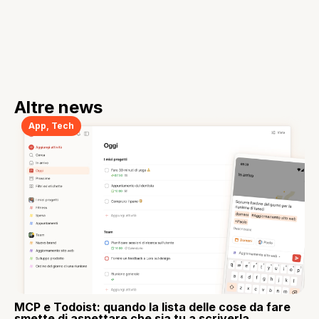
Altre news
App
,
Tech
MCP e Todoist: quando la lista delle cose da fare
smette di aspettare che sia tu a scriverla