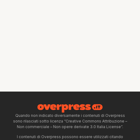
Quando non indicato diversamente i contenuti di Overpress
sono rilasciati sotto licenza “Creative Commons Attribuzione –
Non commerciale – Non opere derivate 3.0 Italia License”.
I contenuti di Overpress possono essere utilizzati citando