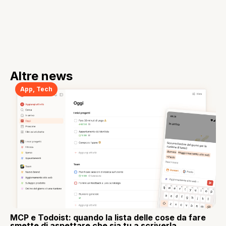
Altre news
App
,
Tech
MCP e Todoist: quando la lista delle cose da fare
smette di aspettare che sia tu a scriverla