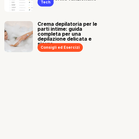
Tech
Crema depilatoria per le
parti intime: guida
completa per una
depilazione delicata e
sicura
Consigli ed Esercizi