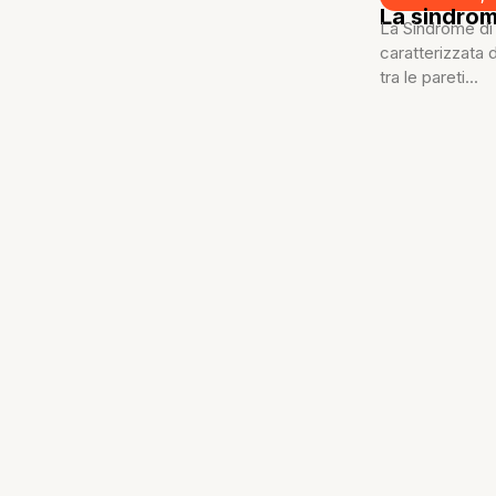
La sindro
La Sindrome di 
caratterizzata 
tra le pareti...