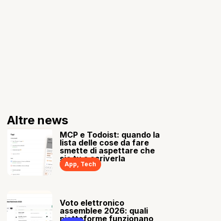
Altre news
MCP e Todoist: quando la
lista delle cose da fare
smette di aspettare che
sia tu a scriverla
App
,
Tech
Voto elettronico
assemblee 2026: quali
piattaforme funzionano