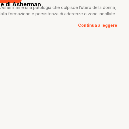
me di Asherman
Asherman è una patologia che colpisce l’utero della donna,
dalla formazione e persistenza di aderenze o zone incollate
Continua a leggere