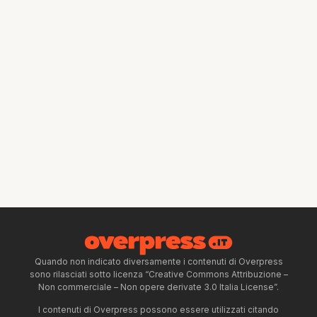
Quando non indicato diversamente i contenuti di Overpress
sono rilasciati sotto licenza “Creative Commons Attribuzione –
Non commerciale – Non opere derivate 3.0 Italia License”.
I contenuti di Overpress possono essere utilizzati citando