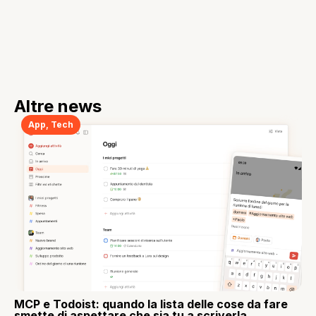
Altre news
App
,
Tech
MCP e Todoist: quando la lista delle cose da fare
smette di aspettare che sia tu a scriverla