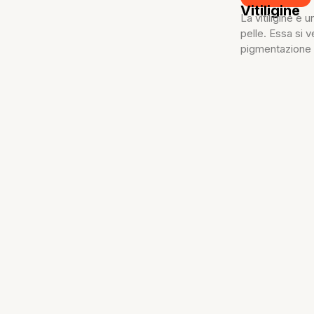
Vitiligine
La vitiligine è
pelle. Essa si v
pigmentazione d