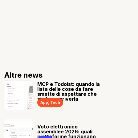
Altre news
MCP e Todoist: quando la
lista delle cose da fare
smette di aspettare che
sia tu a scriverla
App
,
Tech
Voto elettronico
assemblee 2026: quali
piattaforme funzionano