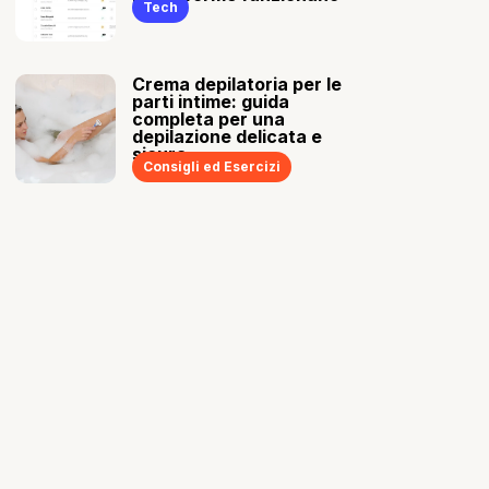
Tech
Crema depilatoria per le
parti intime: guida
completa per una
depilazione delicata e
sicura
Consigli ed Esercizi