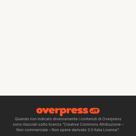
Quando non indicato diversamente i contenuti di Overpress
sono rilasciati sotto licenza “Creative Commons Attribuzione –
Non commerciale – Non opere derivate 3.0 Italia License”.