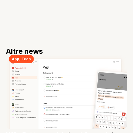
Altre news
App
,
Tech