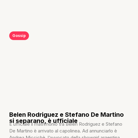
Gossip
Belen Rodriguez e Stefano De Martino
si separano, è ufficiale
È ufficiale il matrimonio tra Belen Rodriguez e Stefano
De Martino è arrivato al capolinea. Ad annunciarlo è
Andrea Miccichè, l’avvocato della showgirl argentina,