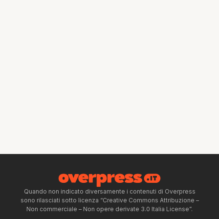
Quando non indicato diversamente i contenuti di Overpress
sono rilasciati sotto licenza “Creative Commons Attribuzione –
Non commerciale – Non opere derivate 3.0 Italia License”.