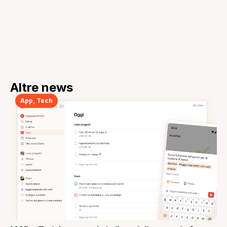
Altre news
App
,
Tech