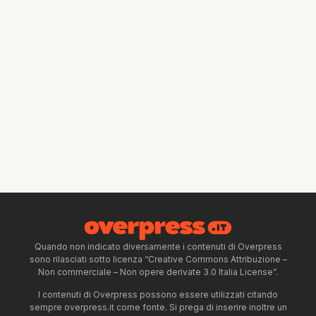
Quando non indicato diversamente i contenuti di Overpress
sono rilasciati sotto licenza “Creative Commons Attribuzione –
Non commerciale – Non opere derivate 3.0 Italia License”.
I contenuti di Overpress possono essere utilizzati citando
sempre overpress.it come fonte. Si prega di inserire inoltre un